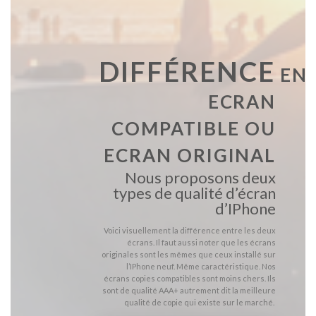
DIFFÉRENCE
EN
ECRAN
COMPATIBLE OU
ECRAN ORIGINAL
Nous proposons deux
types de qualité d’écran
d’IPhone
Voici visuellement la différence entre les deux
écrans. Il faut aussi noter que les écrans
originales sont les mêmes que ceux installé sur
l’IPhone neuf. Même caractéristique. Nos
écrans copies compatibles sont moins chers. Ils
sont de qualité AAA+ autrement dit la meilleure
qualité de copie qui existe sur le marché.